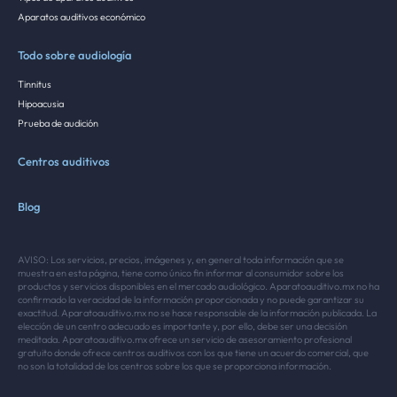
Aparatos auditivos económico
Todo sobre audiología
Tinnitus
Hipoacusia
Prueba de audición
Centros auditivos
Blog
AVISO: Los servicios, precios, imágenes y, en general toda información que se
muestra en esta página, tiene como único fin informar al consumidor sobre los
productos y servicios disponibles en el mercado audiológico. Aparatoauditivo.mx no ha
confirmado la veracidad de la información proporcionada y no puede garantizar su
exactitud. Aparatoauditivo.mx no se hace responsable de la información publicada. La
elección de un centro adecuado es importante y, por ello, debe ser una decisión
meditada. Aparatoauditivo.mx ofrece un servicio de asesoramiento profesional
gratuito donde ofrece centros auditivos con los que tiene un acuerdo comercial, que
no son la totalidad de los centros sobre los que se proporciona información.