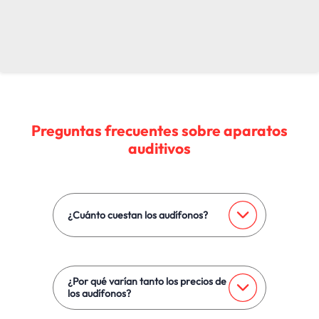
Preguntas frecuentes sobre aparatos
auditivos
¿Cuánto cuestan los audífonos?
Los precios de los audífonos pueden variar
ampliamente según el tipo, marca y
características que tenga. Los audífonos básicos
¿Por qué varían tanto los precios de
suelen costar menos, mientras que los modelos
los audífonos?
más avanzados y con más funciones serán más
caros.