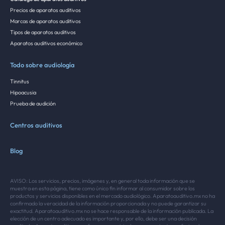
Precios de aparatos auditivos
Marcas de aparatos auditivos
Tipos de aparatos auditivos
Aparatos auditivos económico
Todo sobre audiología
Tinnitus
Hipoacusia
Prueba de audición
Centros auditivos
Blog
AVISO: Los servicios, precios, imágenes y, en general toda información que se
muestra en esta página, tiene como único fin informar al consumidor sobre los
productos y servicios disponibles en el mercado audiológico. Aparatoauditivo.mx no ha
confirmado la veracidad de la información proporcionada y no puede garantizar su
exactitud. Aparatoauditivo.mx no se hace responsable de la información publicada. La
elección de un centro adecuado es importante y, por ello, debe ser una decisión