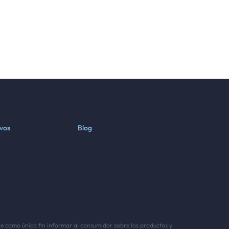
ivos
Blog
ene como único fin informar al consumidor sobre los productos y