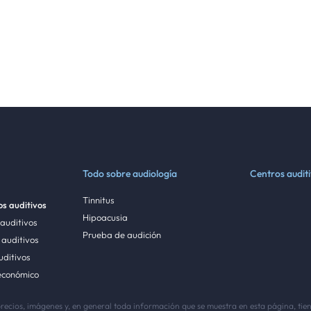
Todo sobre audiología
Centros audit
Tinnitus
s auditivos
Hipoacusia
 auditivos
Prueba de audición
auditivos
uditivos
económico
precios, imágenes y, en general toda información que se muestra en esta página, ti