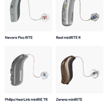
Nevara Pico RITE
Real miniRITE R
Philips HearLink miniRIE TR
Zerena miniRITE