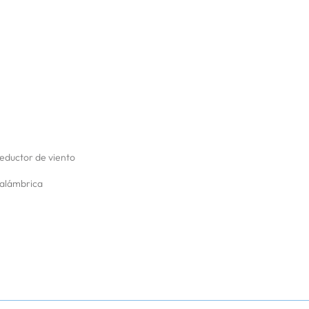
n
Reductor de viento
nalámbrica