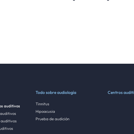
Todo sobre audiología
Centros audit
Tinnitus
s auditivos
Hipoacusia
 auditivos
Prueba de audición
auditivos
uditivos