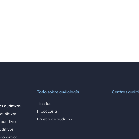
Todo sobre audiología
Centros audit
Tinnitus
s auditivos
Hipoacusia
 auditivos
Prueba de audición
auditivos
uditivos
económico