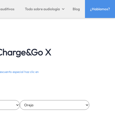
auditivos
Todo sobre audiología
Blog
¿Hablamos?
 Charge&Go X
escuento especial haz clic en