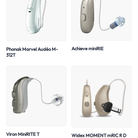
Achieve miniRIE
Phonak Marvel Audéo M-
312T
Viron MiniRITE T
Widex MOMENT mRIC R D