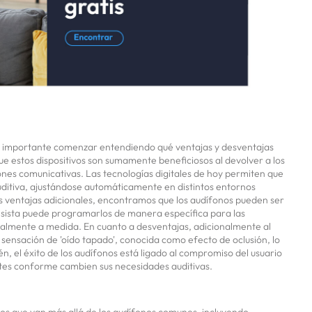
es importante comenzar entendiendo qué ventajas y desventajas
ue estos dispositivos son sumamente beneficiosos al devolver a los
iones comunicativas. Las tecnologías digitales de hoy permiten que
uditiva, ajustándose automáticamente en distintos entornos
as ventajas adicionales, encontramos que los audífonos pueden ser
tesista puede programarlos de manera específica para las
realmente a medida. En cuanto a desventajas, adicionalmente al
sensación de 'oído tapado', conocida como efecto de oclusión, lo
n, el éxito de los audífonos está ligado al compromiso del usuario
ustes conforme cambien sus necesidades auditivas.
ivos que van más allá de los audífonos comunes, incluyendo