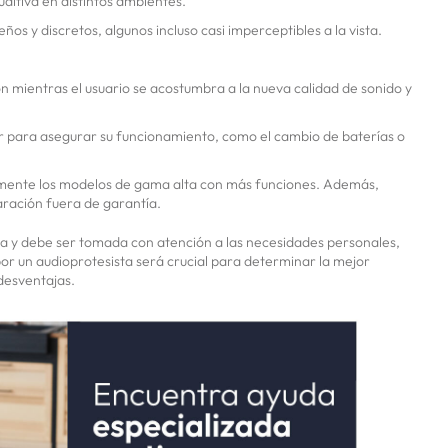
ditiva en distintos ambientes.
s y discretos, algunos incluso casi imperceptibles a la vista.
mientras el usuario se acostumbra a la nueva calidad de sonido y
 para asegurar su funcionamiento, como el cambio de baterías o
lmente los modelos de gama alta con más funciones. Además,
aración fuera de garantía.
tiva y debe ser tomada con atención a las necesidades personales,
 por un audioprotesista será crucial para determinar la mejor
 desventajas.