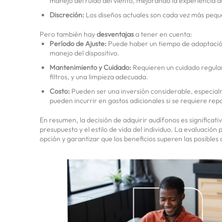
manejo del ruido del viento, mejorando la experiencia au
Discreción:
Los diseños actuales son cada vez más pequeño
Pero también hay
desventajas
a tener en cuenta:
Período de Ajuste:
Puede haber un tiempo de adaptación 
manejo del dispositivo.
Mantenimiento y Cuidado:
Requieren un cuidado regular
filtros, y una limpieza adecuada.
Costo:
Pueden ser una inversión considerable, especia
pueden incurrir en gastos adicionales si se requiere rep
En resumen, la decisión de adquirir audífonos es significa
presupuesto y el estilo de vida del individuo. La evaluación
opción y garantizar que los beneficios superen las posibles