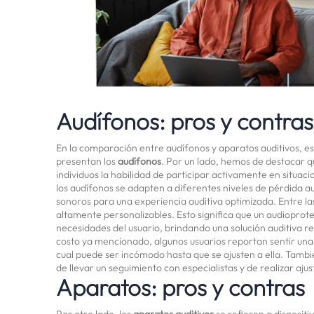
Audífonos: pros y contras
En la comparación entre audífonos y aparatos auditivos, 
presentan los
audífonos
. Por un lado, hemos de destacar q
individuos la habilidad de participar activamente en situac
los audífonos se adapten a diferentes niveles de pérdida a
sonoros para una experiencia auditiva optimizada. Entre l
altamente personalizables. Esto significa que un audiopro
necesidades del usuario, brindando una solución auditiva 
costo ya mencionado, algunos usuarios reportan sentir una 
cual puede ser incómodo hasta que se ajusten a ella. Tambié
de llevar un seguimiento con especialistas y de realizar aj
Aparatos: pros y contras
Por otro lado, los
aparatos auditivos
se refieren a disposit