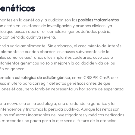
enéticos
antes en la genética y la audición son los
posibles tratamientos
 están en las etapas de investigación y pruebas clínicas, ya
nica que busca reparar o reemplazar genes dañados podría,
o con pérdida auditiva severa.
ardia varía ampliamente. Sin embargo, el crecimiento del interés
siblemente se puedan abordar las causas subyacentes de la
ales como los audífonos o los implantes cocleares, cuyo costo
atamientos genéticos no solo mejoren la calidad de vida de los
ón en general.
ntemplan
estrategias de edición génica
, como CRISPR-Cas9, que
luso in utero para corregir defectos genéticos antes de que
ciones éticas, pero también representa un horizonte de esperanza
a nueva era en la audiología, una era donde la genética y la
tendemos y tratamos la pérdida auditiva. Aunque los retos son
 de los esfuerzos incansables de investigadores y médicos dedicados
a, marcando una pauta para lo que será el futuro de la atención