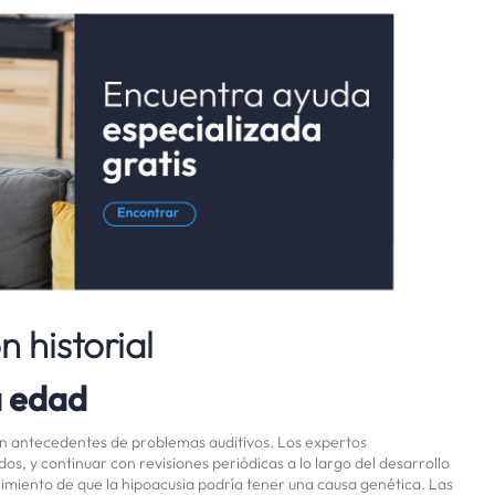
 historial
 edad
on antecedentes de problemas auditivos. Los expertos
dos, y continuar con revisiones periódicas a lo largo del desarrollo
cimiento de que la hipoacusia podría tener una causa genética. Las