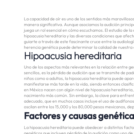
La capacidad de oír es uno de los sentidos más maravillo
manera significativa. Aunque asociamos la audición princip
juega un rol esencial en cómo escuchamos. El estudio de la
hipoacusia hereditaria y las diversas condiciones que afect
guiarte a través de este fascinante cruce entre la audiolo
herencia genética puede determinar la calidad de nuestra 
Hipoacusia hereditaria
Uno de los aspectos más relevantes en la relación entre gen
sencillos, es la pérdida de audición que se transmite de pad
niños como a adultos, la hipoacusia hereditaria puede apa
manifestarse más tarde en la vida, siendo entonces clasif
en México nacen con algún nivel de hipoacusia hereditaria, 
nacimiento más común. Sin embargo, la clave para enfrenta
adecuado, que en muchos casos incluye el uso de audífonos
oscilan entre los 15,000 y los 80,000 pesos mexicanos, dep
Factores y causas genética
La hipoacusia hereditaria puede obedecer a distintos fac
genéticos que incluyen pérdida de la audición como uno de s