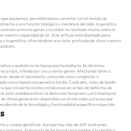
sos que poseemos, permitiéndonos conectar con el mundo de
almente a una función biológica y mecánica del oído, la genética
 conexión entre los genes y los oídos ha revelado mucho sobre la
an nuestra capacidad de oír. Este artículo está diseñado para
gía y la genética, ofreciéndote una visión profunda de cómo nuestra
audición.
ética y audición es la hipoacusia hereditaria. En términos
res a hijos, influida por uno o varios genes. Afectando tanto a
recer desde el nacimiento, conocida como congénita, o
icada como hipoacusia genética tardía. Cada año, miles de bebés
lo que convierte a estas condiciones en el tipo de defectos de
r esta realidad está en la detección temprana y el tratamiento
 de última generación disponibles en el mercado a precios que
endiendo de la tecnología y funcionalidad específica requerida.
s
tores y causas genéticas. Aunque hay más de 400 sindromes
us síntomas, la mayoría de las hipoacusias ligadas a la genética