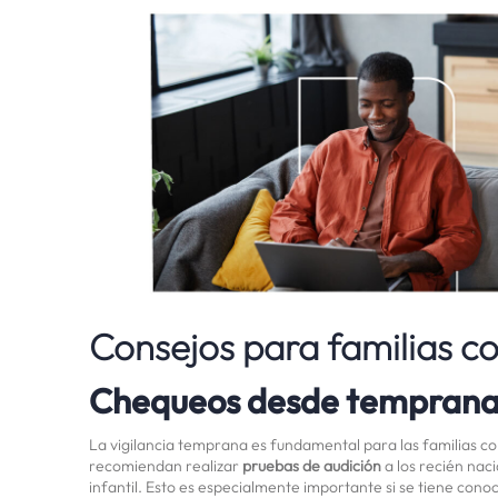
Consejos para familias con
Chequeos desde temprana
La vigilancia temprana es fundamental para las familias c
recomiendan realizar
pruebas de audición
a los recién naci
infantil. Esto es especialmente importante si se tiene cono