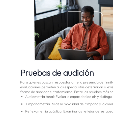
Pruebas de audición
Para quienes buscan respuestas ante la presencia de tinnitu
evaluaciones permiten a los especialistas determinar si exi
forma de abordar el tratamiento. Entre las pruebas más 
Audiometría tonal: Evalúa la capacidad de oír y distingu
Timpanometría: Mide la movilidad del tímpano y la cond
Reflexometría acústica: Examina los reflejos del estaped