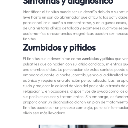
Síntomas y diagnóstico
Identificar el tinnitus puede ser un desafío debido a su natu
leve hasta un sonido abrumador que dificulta las actividades
para conciliar el sueño o concentrarse, y en algunos casos, 
de una historia clínica detallada y exámenes auditivos espec
audiometrías o resonancias magnéticas pueden ser necesar
tinnitus.
Zumbidos y pitidos
El tinnitus suele describirse como
zumbidos y pitidos
que var
pulsátiles que coinciden con su latido cardíaco, mientras q
uno o ambos oídos. La percepción de estos sonidos puede al
empeora durante la noche, contribuyendo a la dificultad pa
es único y requiere una atención personalizada. Las terapia
ruido y mejorar la calidad de vida del paciente a través de 
relajación y, en ocasiones, dispositivos de ayuda como los 
sus posibles causas y tratamientos. Sin embargo, es fundam
proporcionar un diagnóstico claro y un plan de tratamiento
tinnitus puede ser un proceso complejo, pero la informació
alivio sea más llevadero.