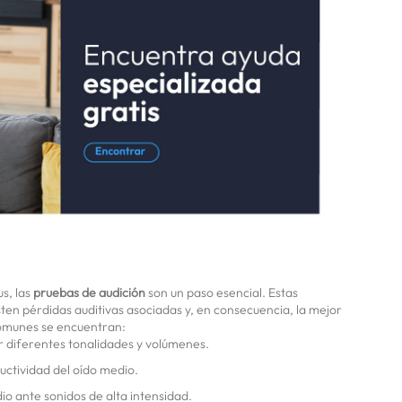
s, las
pruebas de audición
son un paso esencial. Estas
sten pérdidas auditivas asociadas y, en consecuencia, la mejor
comunes se encuentran:
ir diferentes tonalidades y volúmenes.
uctividad del oído medio.
io ante sonidos de alta intensidad.