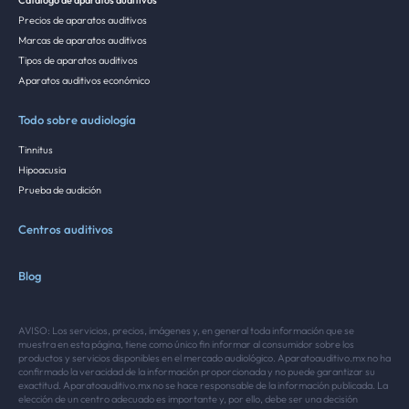
Catálogo de aparatos auditivos
Precios de aparatos auditivos
Marcas de aparatos auditivos
Tipos de aparatos auditivos
Aparatos auditivos económico
Todo sobre audiología
Tinnitus
Hipoacusia
Prueba de audición
Centros auditivos
Blog
AVISO: Los servicios, precios, imágenes y, en general toda información que se
muestra en esta página, tiene como único fin informar al consumidor sobre los
productos y servicios disponibles en el mercado audiológico. Aparatoauditivo.mx no ha
confirmado la veracidad de la información proporcionada y no puede garantizar su
exactitud. Aparatoauditivo.mx no se hace responsable de la información publicada. La
elección de un centro adecuado es importante y, por ello, debe ser una decisión