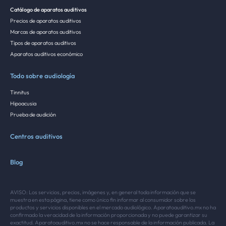
Catálogo de aparatos auditivos
Precios de aparatos auditivos
Marcas de aparatos auditivos
Tipos de aparatos auditivos
Aparatos auditivos económico
Todo sobre audiología
Tinnitus
Hipoacusia
Prueba de audición
Centros auditivos
Blog
AVISO: Los servicios, precios, imágenes y, en general toda información que se
muestra en esta página, tiene como único fin informar al consumidor sobre los
productos y servicios disponibles en el mercado audiológico. Aparatoauditivo.mx no ha
confirmado la veracidad de la información proporcionada y no puede garantizar su
exactitud. Aparatoauditivo.mx no se hace responsable de la información publicada. La