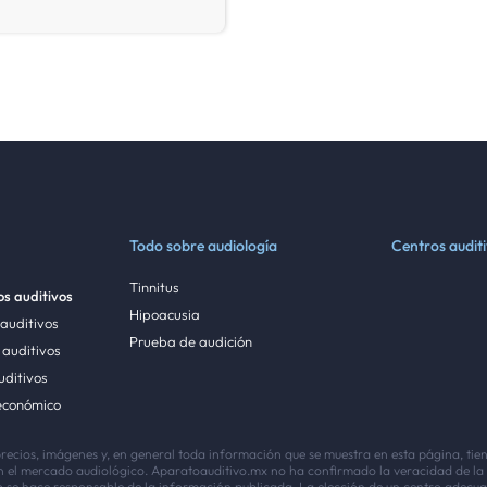
Todo sobre audiología
Centros audit
Tinnitus
s auditivos
Hipoacusia
 auditivos
Prueba de audición
auditivos
uditivos
económico
precios, imágenes y, en general toda información que se muestra en esta página, ti
 en el mercado audiológico. Aparatoauditivo.mx no ha confirmado la veracidad de la
se hace responsable de la información publicada. La elección de un centro adecuad