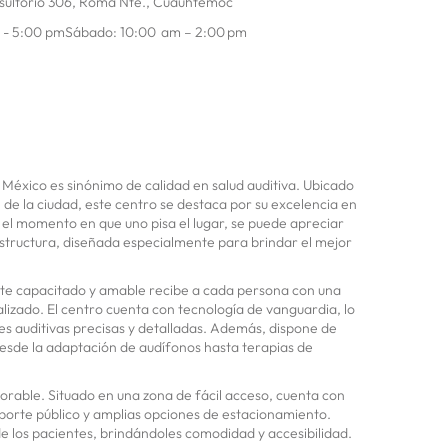
sultorio 306, Roma Nte., Cuauhtémoc
m - 5:00 pmSábado: 10:00 am – 2:00 pm
 México es sinónimo de calidad en salud auditiva. Ubicado
de la ciudad, este centro se destaca por su excelencia en
e el momento en que uno pisa el lugar, se puede apreciar
tructura, diseñada especialmente para brindar el mejor
ente capacitado y amable recibe a cada persona con una
alizado. El centro cuenta con tecnología de vanguardia, lo
es auditivas precisas y detalladas. Además, dispone de
esde la adaptación de audífonos hasta terapias de
jorable. Situado en una zona de fácil acceso, cuenta con
porte público y amplias opciones de estacionamiento.
de los pacientes, brindándoles comodidad y accesibilidad.