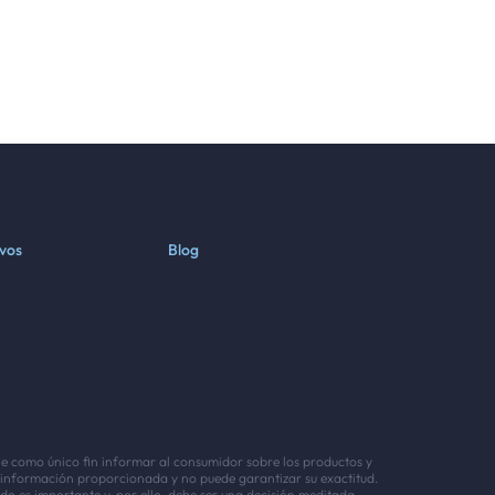
ivos
Blog
ene como único fin informar al consumidor sobre los productos y
 información proporcionada y no puede garantizar su exactitud.
o es importante y, por ello, debe ser una decisión meditada.