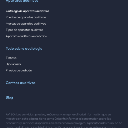
Aparatos auditivos
Catálogo de aparatos auditivos
Precios de aparatos auditivos
Marcas de aparatos auditivos
Tipos de aparatos auditivos
Aparatos auditivos económico
Todo sobre audiología
Tinnitus
Hipoacusia
Prueba de audición
Centros auditivos
Blog
AVISO: Los servicios, precios, imágenes y, en general toda información que se
muestra en esta página, tiene como único fin informar al consumidor sobre los
productos y servicios disponibles en el mercado audiológico. Aparatoauditivo.mx no ha
confirmado la veracidad de la información proporcionada y no puede garantizar su