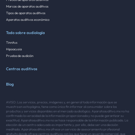
Marcas de aparatos auditivos
Tipos de aparatos auditivos
Aparatos auditivos económico
Todo sobre audiología
Tinnitus
Hipoacusia
Prueba de audición
Centros auditivos
Blog
AVISO: Los servicios, precios, imágenes y, en general toda información que se
muestra en esta página, tiene como único fin informar al consumidor sobre los
productos y servicios disponibles en el mercado audiológico. Aparatoauditivo.mx no ha
confirmado la veracidad de la información proporcionada y no puede garantizar su
exactitud. Aparatoauditivo.mx no se hace responsable de la información publicada. La
elección de un centro adecuado es importante y, por ello, debe ser una decisión
meditada. Aparatoauditivo.mx ofrece un servicio de asesoramiento profesional
gratuito donde ofrece centros auditivos con los que tiene un acuerdo comercial, que