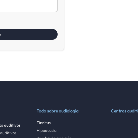
Todo sobre audiología
Centros audit
Tinnitus
s auditivos
Hipoacusia
 auditivos
Prueba de audición