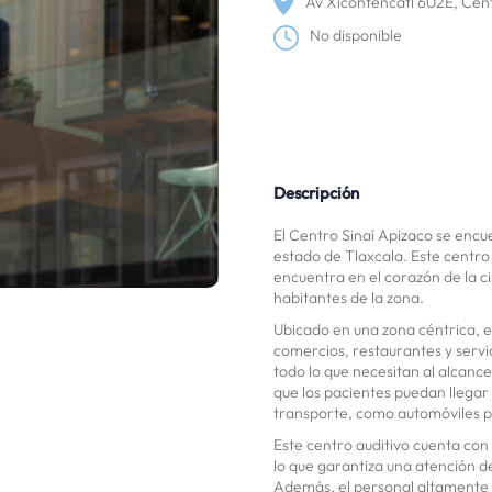
Av Xicohtencatl 602E, Cen
No disponible
Descripción
El Centro Sinaí Apizaco se encu
estado de Tlaxcala. Este centro 
encuentra en el corazón de la ci
habitantes de la zona.
Ubicado en una zona céntrica, e
comercios, restaurantes y servi
todo lo que necesitan al alcanc
que los pacientes puedan llegar
transporte, como automóviles pa
Este centro auditivo cuenta con
lo que garantiza una atención de
Además, el personal altamente c