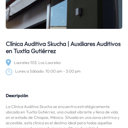
Clínica Auditiva Skucha | Auxiliares Auditivos
en Tuxtla Gutiérrez
Laureles 103, Los Laureles
Lunes a Sábado: 10:00 am - 3:00 pm
Descripción
La Clínica Auditiva Skucha se encuentra estratégicamente
ubicada en Tuxtla Gutiérrez, una ciudad vibrante y llena de vida
en el estado de Chiapas, México. Situada en una zona céntrica y
accesible, esta clínica es el destino ideal para todas aquellas