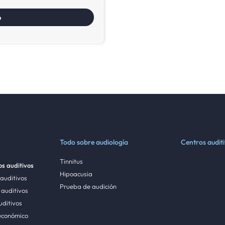
Todo sobre audiología
Centros audit
Tinnitus
s auditivos
Hipoacusia
 auditivos
Prueba de audición
auditivos
uditivos
económico