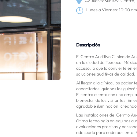
Av Juárez Sur 339, Centro,
Lunes a Viernes: 10:00 a
Descripción
El Centro Auditivo Clínica de A
en la ciudad de Texcoco, México
acceso, lo que lo convierte en e
soluciones auditivas de calidad.
Al llegar a la clínica, los paci
capacitados, quienes los guiará
El centro cuenta con una ampli
bienestar de los visitantes. En
agradable iluminación, creando
Las instalaciones del Centro Aud
última tecnología en equipos aud
evaluaciones precisas y persona
adecuado para cada paciente. A