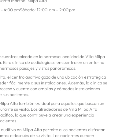
, Santa Martha, Milpa Alta
m - 4:00 pmSábado: 12:00 am – 2:00 pm
encuentra ubicado en la hermosa localidad de Villa Milpa
a. Esta clínica de audiología se encuentra en un entorno
 hermosos paisajes y vistas panorámicas.
Alta, el centro auditivo goza de una ubicación estratégica
der fácilmente a sus instalaciones. Además, la clínica se
acceso y cuenta con amplias y cómodas instalaciones
 sus pacientes.
Milpa Alta también es ideal para aquellos que buscan un
urante su visita. Los alrededores de Villa Milpa Alta
cífico, lo que contribuye a crear una experiencia
pacientes.
auditivo en Milpa Alta permite a los pacientes disfrutar
 antes o después de su visita. Los pacientes pueden