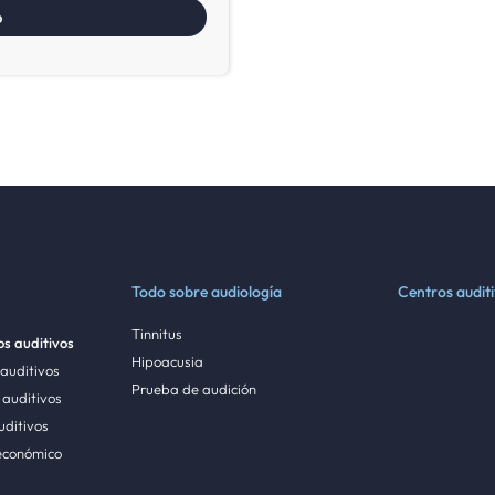
Todo sobre audiología
Centros audit
Tinnitus
s auditivos
Hipoacusia
 auditivos
Prueba de audición
auditivos
uditivos
económico