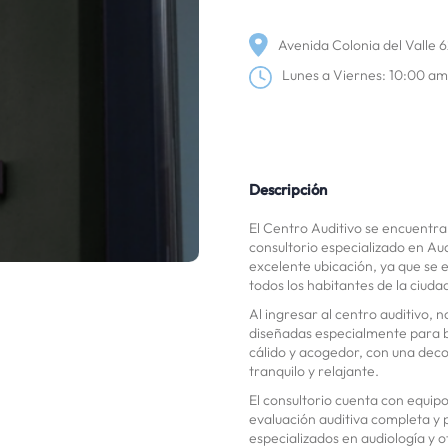
Avenida Colonia del Valle 6
Lunes a Viernes: 10:00 a
Descripción
El Centro Auditivo se encuentr
consultorio especializado en Au
excelente ubicación, ya que se 
todos los habitantes de la ciuda
Al ingresar al centro auditivo,
diseñadas especialmente para br
cálido y acogedor, con una deco
tranquilo y relajante.
El consultorio cuenta con equipo
evaluación auditiva completa y 
especializados en audiología y o