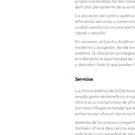
proporcionándoles las herrami
disfrutar plenamente de su ent
La ubicación del centro auditiv
diferentes servicios y comercios,
ciudad cuenta con una excelente 
rápido y sencillo.
En resumen, el Centro Auditivo 
moderno y acogedor, donde enc
auditiva. Su ubicación privilegi
brindándote la oportunidad de m
y descubrir todo lo que pueden h
Servicios
La clínica auditiva de la Doctor
amplia gama de beneficios a sus 
clínica es su compromiso de ofr
Serrano Villegas entiende que el
esfuerza por ofrecer servicios d
Además de los precios competitiv
también ofrece descuentos espe
aplicarse a una variedad de serv