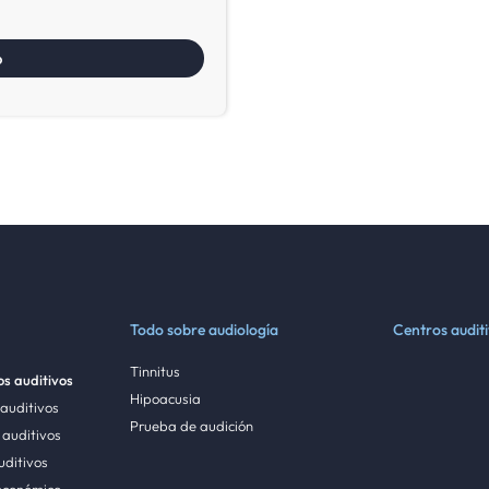
Todo sobre audiología
Centros audit
Tinnitus
s auditivos
Hipoacusia
 auditivos
Prueba de audición
auditivos
uditivos
económico