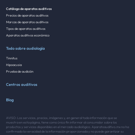
Catálogo de aparatos auditivos
Precios de aparatos auditivos
Marcas de aparatos auditivos
Tipos de aparatos auditivos
Aparatos auditivos económico
Todo sobre audiología
Tinnitus
Hipoacusia
Prueba de audición
Centros auditivos
Blog
AVISO: Los servicios, precios, imágenes y, en general toda información que se
muestra en esta página, tiene como único fin informar al consumidor sobre los
productos y servicios disponibles en el mercado audiológico. Aparatoauditivo.mx no ha
confirmado la veracidad de la información proporcionada y no puede garantizar su