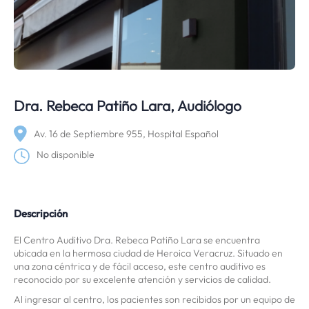
Dra. Rebeca Patiño Lara, Audiólogo
Av. 16 de Septiembre 955, Hospital Español
No disponible
Descripción
El Centro Auditivo Dra. Rebeca Patiño Lara se encuentra
ubicada en la hermosa ciudad de Heroica Veracruz. Situado en
una zona céntrica y de fácil acceso, este centro auditivo es
reconocido por su excelente atención y servicios de calidad.
Al ingresar al centro, los pacientes son recibidos por un equipo de