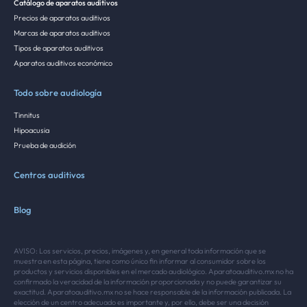
Catálogo de aparatos auditivos
Precios de aparatos auditivos
Marcas de aparatos auditivos
Tipos de aparatos auditivos
Aparatos auditivos económico
Todo sobre audiología
Tinnitus
Hipoacusia
Prueba de audición
Centros auditivos
Blog
AVISO: Los servicios, precios, imágenes y, en general toda información que se
muestra en esta página, tiene como único fin informar al consumidor sobre los
productos y servicios disponibles en el mercado audiológico. Aparatoauditivo.mx no ha
confirmado la veracidad de la información proporcionada y no puede garantizar su
exactitud. Aparatoauditivo.mx no se hace responsable de la información publicada. La
elección de un centro adecuado es importante y, por ello, debe ser una decisión