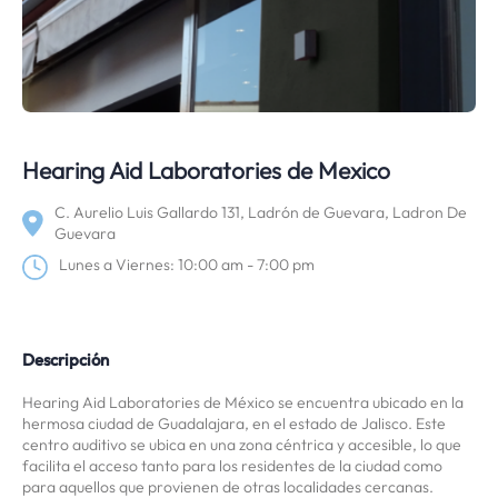
Hearing Aid Laboratories de Mexico
C. Aurelio Luis Gallardo 131, Ladrón de Guevara, Ladron De
Guevara
Lunes a Viernes: 10:00 am - 7:00 pm
Descripción
Hearing Aid Laboratories de México se encuentra ubicado en la
hermosa ciudad de Guadalajara, en el estado de Jalisco. Este
centro auditivo se ubica en una zona céntrica y accesible, lo que
facilita el acceso tanto para los residentes de la ciudad como
para aquellos que provienen de otras localidades cercanas.