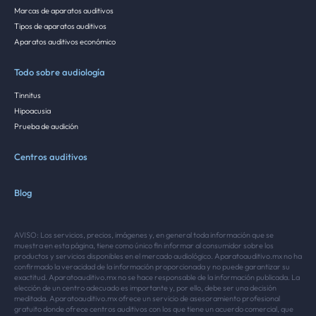
Marcas de aparatos auditivos
Tipos de aparatos auditivos
Aparatos auditivos económico
Todo sobre audiología
Tinnitus
Hipoacusia
Prueba de audición
Centros auditivos
Blog
AVISO: Los servicios, precios, imágenes y, en general toda información que se
muestra en esta página, tiene como único fin informar al consumidor sobre los
productos y servicios disponibles en el mercado audiológico. Aparatoauditivo.mx no ha
confirmado la veracidad de la información proporcionada y no puede garantizar su
exactitud. Aparatoauditivo.mx no se hace responsable de la información publicada. La
elección de un centro adecuado es importante y, por ello, debe ser una decisión
meditada. Aparatoauditivo.mx ofrece un servicio de asesoramiento profesional
gratuito donde ofrece centros auditivos con los que tiene un acuerdo comercial, que