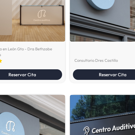
o en León Gto - Dra Bethzabe
s
Consultorio Dres Castillo
Reservar Cita
Reservar Cita