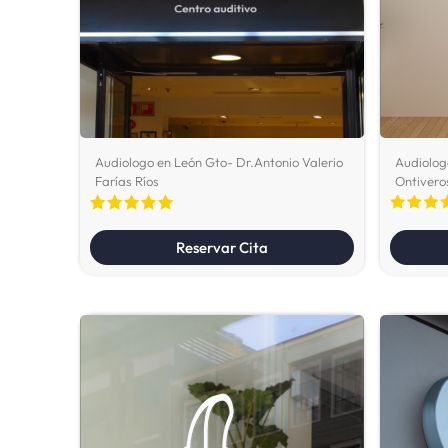
Audiologo en León Gto- Dr.Antonio Valerio
Audiolog
Farías Ríos
Ontivero
Reservar Cita