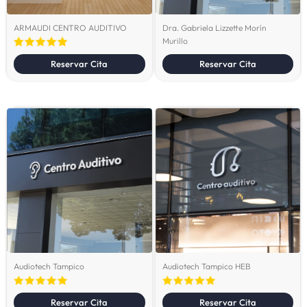
ARMAUDI CENTRO AUDITIVO
Dra. Gabriela Lizzette Morín
Murillo
Reservar Cita
Reservar Cita
Audiotech Tampico
Audiotech Tampico HEB
Reservar Cita
Reservar Cita