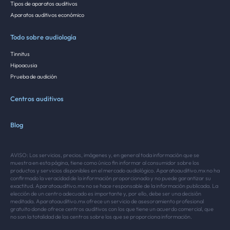
Tipos de aparatos auditivos
Aparatos auditivos económico
Todo sobre audiología
Tinnitus
Hipoacusia
Prueba de audición
Centros auditivos
Blog
AVISO: Los servicios, precios, imágenes y, en general toda información que se
muestra en esta página, tiene como único fin informar al consumidor sobre los
productos y servicios disponibles en el mercado audiológico. Aparatoauditivo.mx no ha
confirmado la veracidad de la información proporcionada y no puede garantizar su
exactitud. Aparatoauditivo.mx no se hace responsable de la información publicada. La
elección de un centro adecuado es importante y, por ello, debe ser una decisión
meditada. Aparatoauditivo.mx ofrece un servicio de asesoramiento profesional
gratuito donde ofrece centros auditivos con los que tiene un acuerdo comercial, que
no son la totalidad de los centros sobre los que se proporciona información.