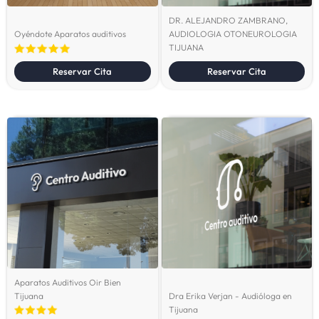
DR. ALEJANDRO ZAMBRANO,
Oyéndote Aparatos auditivos
AUDIOLOGIA OTONEUROLOGIA
TIJUANA
Reservar Cita
Reservar Cita
Aparatos Auditivos Oir Bien
Tijuana
Dra Erika Verjan - Audióloga en
Tijuana