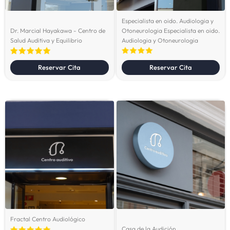
Especialista en oido. Audiologia y
Dr. Marcial Hayakawa - Centro de
Otoneurologia Especialista en oido.
Salud Auditiva y Equilibrio
Audiologia y Otoneurologia
Reservar Cita
Reservar Cita
Fractal Centro Audiológico
Casa de la Audición