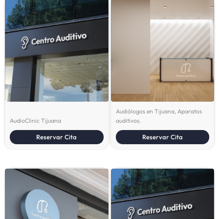
Audiólogos en Tijuana, Aparatos
AudioClinic Tijuana
auditivos.
Reservar Cita
Reservar Cita