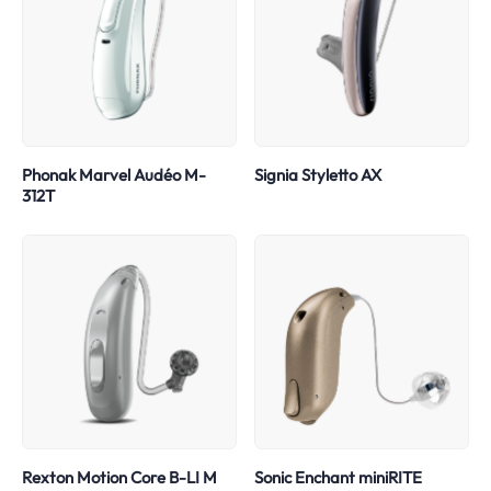
Phonak Marvel Audéo M-
Signia Styletto AX
312T
Rexton Motion Core B-LI M
Sonic Enchant miniRITE